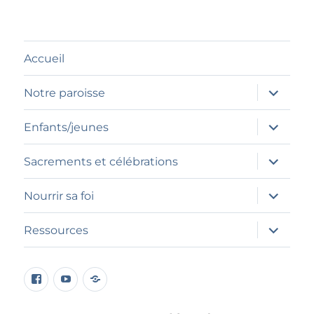
Accueil
ouvrir
Notre paroisse
le
sous-
menu
ouvrir
Enfants/jeunes
le
sous-
menu
ouvrir
Sacrements et célébrations
le
sous-
menu
ouvrir
Nourrir sa foi
le
sous-
menu
ouvrir
Ressources
le
sous-
menu
page
Élément
Programme
facebook
du
petit