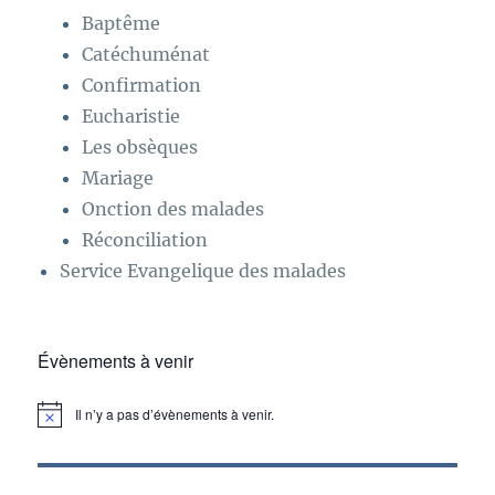
Baptême
Catéchuménat
Confirmation
Eucharistie
Les obsèques
Mariage
Onction des malades
Réconciliation
Service Evangelique des malades
Évènements à venir
Il n’y a pas d’évènements à venir.
N
o
t
i
c