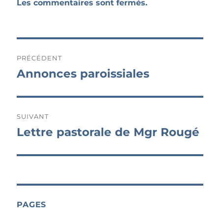
Les commentaires sont fermés.
Navigation
PRÉCÉDENT
de
Annonces paroissiales
Publication
précédente :
l’article
SUIVANT
Lettre pastorale de Mgr Rougé
Publication
suivante :
PAGES