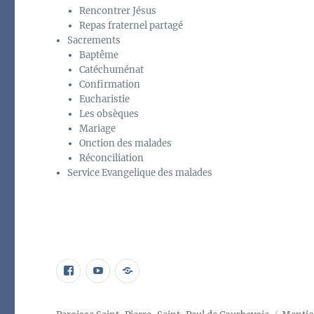
Rencontrer Jésus
Repas fraternel partagé
Sacrements
Baptême
Catéchuménat
Confirmation
Eucharistie
Les obsèques
Mariage
Onction des malades
Réconciliation
Service Evangelique des malades
page
Élément
Programme
facebook
du
petit
menu
chœur