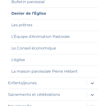
Bulletin paroissial
Denier de l’Église
Les prêtres
L’Équipe d’Animation Pastorale
Le Conseil économique
L’église
La maison paroissiale Pierre Hébert
ouvrir
Enfants/jeunes
le
sous-
menu
ouvrir
Sacrements et célébrations
le
sous-
menu
ouvrir