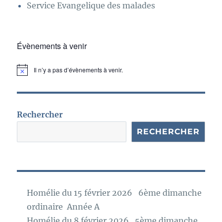
Service Evangelique des malades
Évènements à venir
Il n’y a pas d’évènements à venir.
N
o
t
i
c
e
Rechercher
RECHERCHER
Homélie du 15 février 2026 6ème dimanche
ordinaire Année A
Homélie du 8 février 2026 5ème dimanche