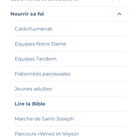
le
sous-
menu
ouvrir
Nourrir sa foi
le
sous-
menu
Catéchuménat
Equipes Notre Dame
Equipes Tandem
Fraternités paroissiales
Jeunes adultes
Lire la Bible
Marche de Saint-Joseph
Parcours «Venez et Voyez»