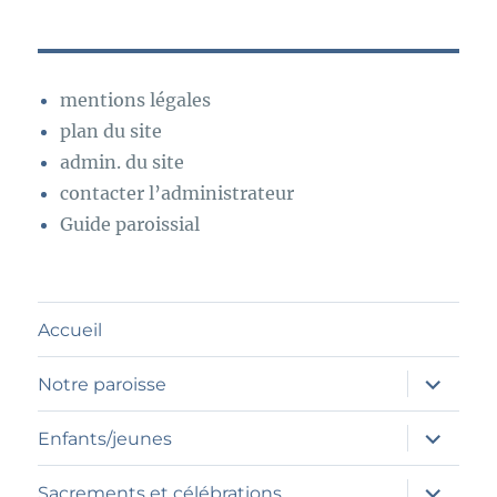
mentions légales
plan du site
admin. du site
contacter l’administrateur
Guide paroissial
Accueil
ouvrir
Notre paroisse
le
sous-
menu
ouvrir
Enfants/jeunes
le
sous-
menu
ouvrir
Sacrements et célébrations