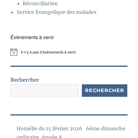
Réconciliation
Service Evangelique des malades
Évènements à venir
Il n’y a pas d’évènements à venir.
N
o
t
i
c
e
Rechercher
RECHERCHER
Homélie du 15 février 2026 6ème dimanche
ordinaire Année A