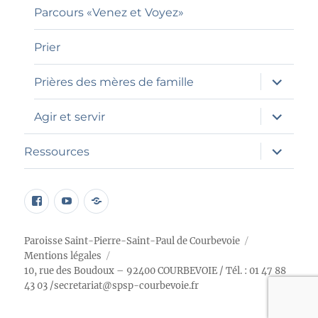
Parcours «Venez et Voyez»
Prier
ouvrir
Prières des mères de famille
le
sous-
menu
ouvrir
Agir et servir
le
sous-
menu
ouvrir
Ressources
le
sous-
menu
page
Élément
Programme
facebook
du
petit
menu
chœur
Paroisse Saint-Pierre-Saint-Paul de Courbevoie
Mentions légales
10, rue des Boudoux – 92400 COURBEVOIE
/ Tél. : 01 47 88
43 03 /
secretariat@spsp-courbevoie.fr