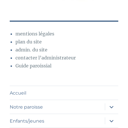
mentions légales
plan du site
admin. du site
contacter l’administrateur
Guide paroissial
Accueil
ouvrir
Notre paroisse
le
sous-
menu
ouvrir
Enfants/jeunes
le