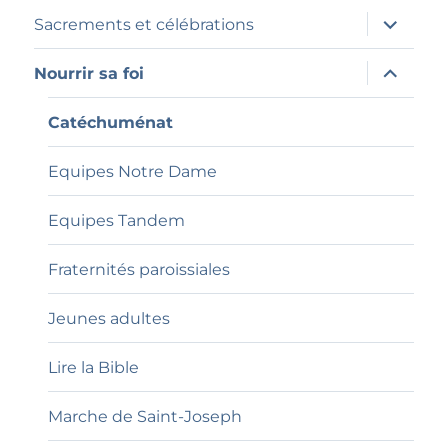
sous-
menu
ouvrir
Sacrements et célébrations
le
sous-
menu
ouvrir
Nourrir sa foi
le
sous-
menu
Catéchuménat
Equipes Notre Dame
Equipes Tandem
Fraternités paroissiales
Jeunes adultes
Lire la Bible
Marche de Saint-Joseph