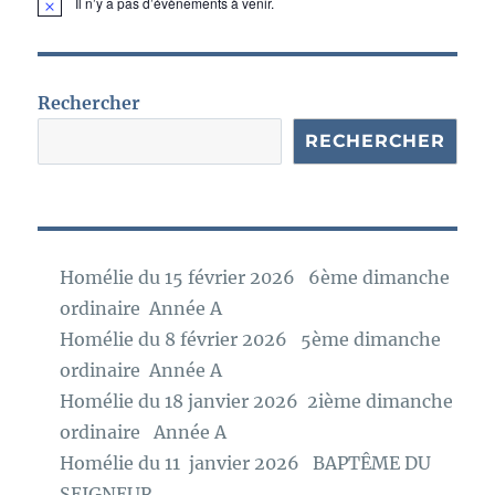
Il n’y a pas d’évènements à venir.
N
o
t
i
c
e
Rechercher
RECHERCHER
Homélie du 15 février 2026 6ème dimanche
ordinaire Année A
Homélie du 8 février 2026 5ème dimanche
ordinaire Année A
Homélie du 18 janvier 2026 2ième dimanche
ordinaire Année A
Homélie du 11 janvier 2026 BAPTÊME DU
SEIGNEUR