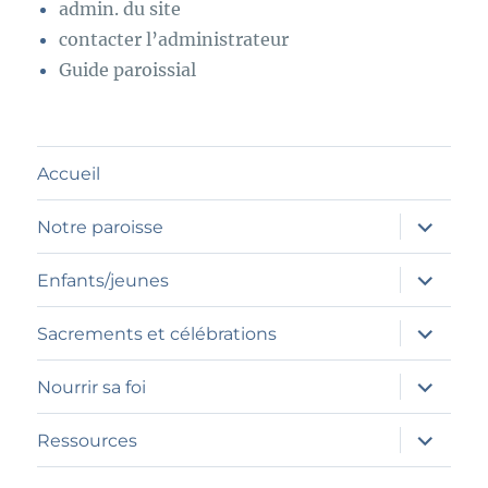
admin. du site
contacter l’administrateur
Guide paroissial
Accueil
ouvrir
Notre paroisse
le
sous-
menu
ouvrir
Enfants/jeunes
le
sous-
menu
ouvrir
Sacrements et célébrations
le
sous-
menu
ouvrir
Nourrir sa foi
le
sous-
menu
ouvrir
Ressources
le
sous-
menu