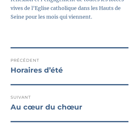
vives de l’Eglise catholique dans les Hauts de
Seine pour les mois qui viennent.
Navigation
PRÉCÉDENT
de
Horaires d’été
Publication
précédente :
l’article
SUIVANT
Au cœur du chœur
Publication
suivante :