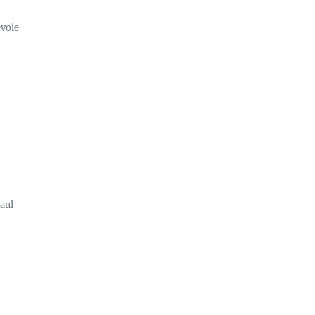
evoie
aul