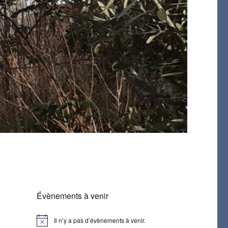
Évènements à venir
Il n’y a pas d’évènements à venir.
N