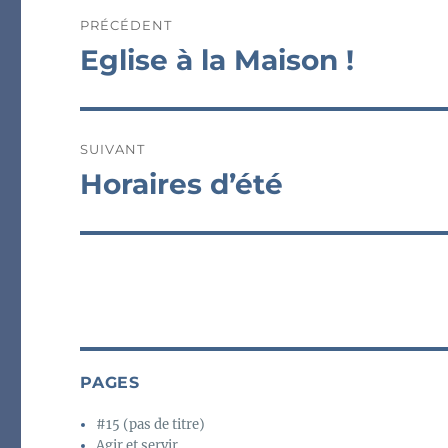
Navigation
PRÉCÉDENT
de
Eglise à la Maison !
Publication
précédente :
l’article
SUIVANT
Horaires d’été
Publication
suivante :
PAGES
#15 (pas de titre)
Agir et servir