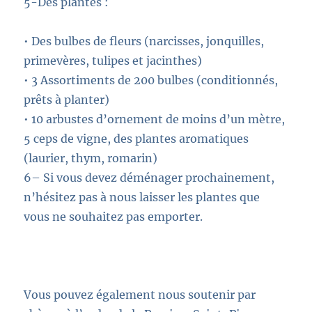
5
-Des plantes
:
•
Des bulbes de fleurs (narcisses, jonquilles,
primev
ères, tulipes et jacinthes)
•
3
A
ssortiment
s
de 200 bulbes
(
conditionnés,
prêts à planter
)
•
10
arbustes d’ornement
de moins d’un mètre,
5 ceps de vigne, des plantes aromatiques
(
l
aurier, thym,
romarin
)
6
–
Si vous devez déménager prochainement
,
n’hésitez pas à nous laisser les plantes que
vous ne souhaitez pas emporter.
Vous pouvez également nous soutenir par