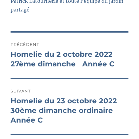
Patrick Latournerie et toute l’équipe du jardin
partag
é
Navigation
PRÉCÉDENT
de
Homelie du 2 octobre 2022
Publication
précédente :
27ème dimanche Année C
l’article
SUIVANT
Homelie du 23 octobre 2022
Publication
suivante :
30ème dimanche ordinaire
Année C