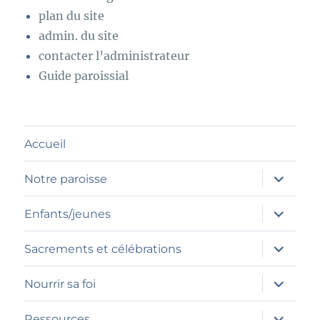
plan du site
admin. du site
contacter l’administrateur
Guide paroissial
Accueil
ouvrir
Notre paroisse
le
sous-
menu
ouvrir
Enfants/jeunes
le
sous-
menu
ouvrir
Sacrements et célébrations
le
sous-
menu
ouvrir
Nourrir sa foi
le
sous-
menu
ouvrir
Ressources