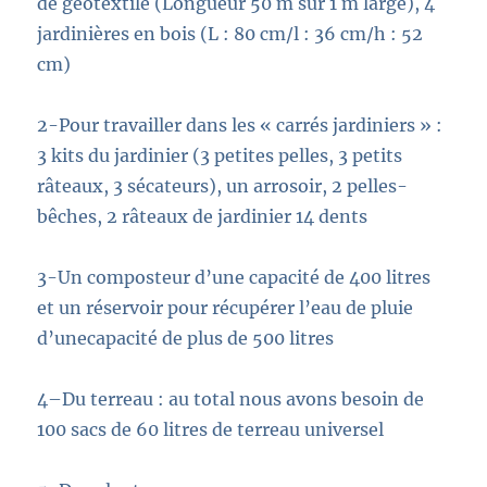
de
géotextile
(
Longueur 50 m sur 1 m large
)
,
4
jardinières
en bois
(L : 80 cm/l : 36 cm/h : 52
cm)
2
-Pour travailler dans les
«
carrés jardiniers
»
:
3
kit
s
du jardinier (
3
peti
tes pelles,
3
petits
râteaux, 3 sécateurs)
,
un arrosoir
, 2 pelle
s
-
bêche
s
, 2
râteaux
de jardinier 14 dents
3
-Un composteur
d’une capacité de 400 litres
et
un réservoir
pour récupérer l’eau de
pluie
d’un
e
capacité de plus de 500 litres
4
–
Du terreau
:
au total nous avons besoin de
100 sacs de 60 litres de terreau universel