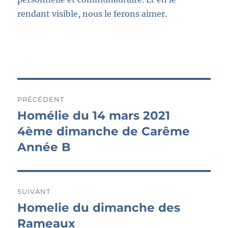
rendant visible, nous le ferons aimer.
Navigation
PRÉCÉDENT
de
Homélie du 14 mars 2021
Publication
précédente :
4ème dimanche de Carême
l’article
Année B
SUIVANT
Homelie du dimanche des
Publication
suivante :
Rameaux