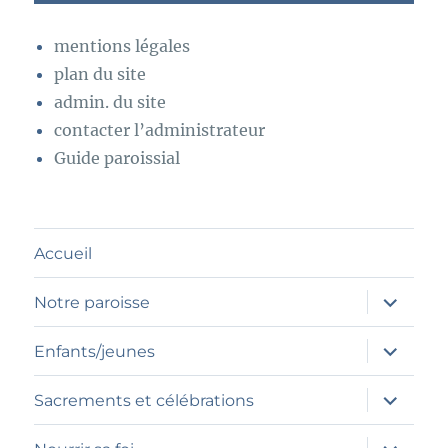
mentions légales
plan du site
admin. du site
contacter l’administrateur
Guide paroissial
Accueil
ouvrir
Notre paroisse
le
sous-
menu
ouvrir
Enfants/jeunes
le
sous-
menu
ouvrir
Sacrements et célébrations
le
sous-
menu
ouvrir