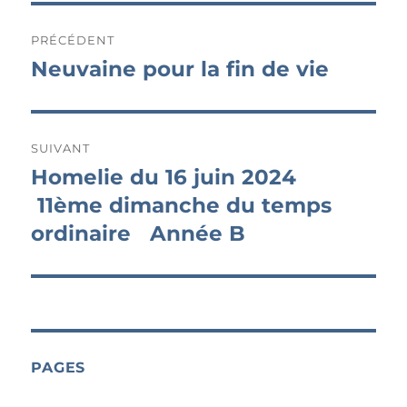
Navigation
PRÉCÉDENT
de
Neuvaine pour la fin de vie
Publication
précédente :
l’article
SUIVANT
Homelie du 16 juin 2024
Publication
suivante :
11ème dimanche du temps
ordinaire Année B
PAGES