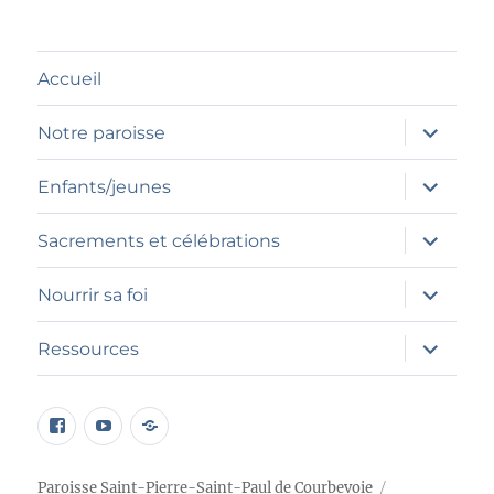
Accueil
ouvrir
Notre paroisse
le
sous-
menu
ouvrir
Enfants/jeunes
le
sous-
menu
ouvrir
Sacrements et célébrations
le
sous-
menu
ouvrir
Nourrir sa foi
le
sous-
menu
ouvrir
Ressources
le
sous-
menu
page
Élément
Programme
facebook
du
petit
menu
chœur
Paroisse Saint-Pierre-Saint-Paul de Courbevoie