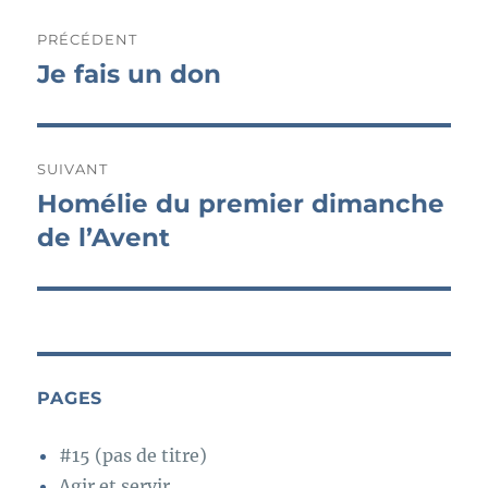
Navigation
PRÉCÉDENT
de
Je fais un don
Publication
précédente :
l’article
SUIVANT
Homélie du premier dimanche
Publication
suivante :
de l’Avent
PAGES
#15 (pas de titre)
Agir et servir