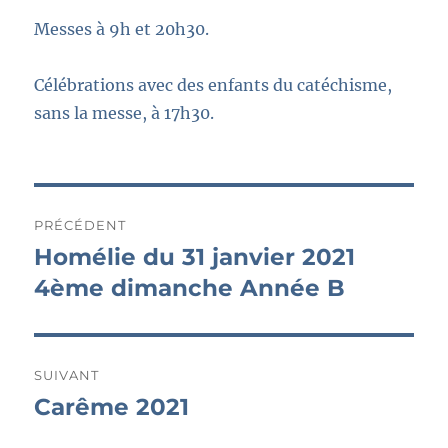
Messes à 9h et 20h30.
Célébrations avec des enfants du catéchisme,
sans la messe, à 17h30.
Navigation
PRÉCÉDENT
de
Homélie du 31 janvier 2021
Publication
précédente :
4ème dimanche Année B
l’article
SUIVANT
Carême 2021
Publication
suivante :