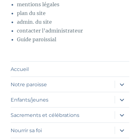
mentions légales
plan du site
admin. du site
contacter l’administrateur
Guide paroissial
Accueil
ouvrir
Notre paroisse
le
sous-
menu
ouvrir
Enfants/jeunes
le
sous-
menu
ouvrir
Sacrements et célébrations
le
sous-
menu
ouvrir
Nourrir sa foi
le
sous-