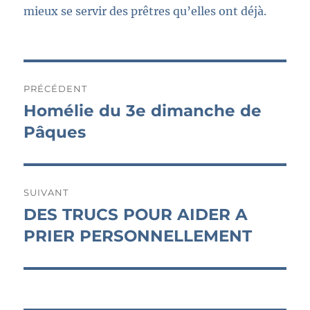
mieux se servir des prêtres qu’elles ont déjà.
Navigation
PRÉCÉDENT
de
Homélie du 3e dimanche de
Publication
précédente :
Pâques
l’article
SUIVANT
DES TRUCS POUR AIDER A
Publication
suivante :
PRIER PERSONNELLEMENT