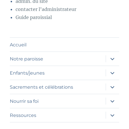
admin. du site
contacter l’administrateur
Guide paroissial
Accueil
ouvrir
Notre paroisse
le
sous-
menu
ouvrir
Enfants/jeunes
le
sous-
menu
ouvrir
Sacrements et célébrations
le
sous-
menu
ouvrir
Nourrir sa foi
le
sous-
menu
ouvrir
Ressources
le
sous-
menu