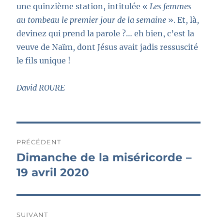
une quinzième station, intitulée «
Les femmes
au tombeau le premier jour de la semaine
». Et, là,
devinez qui prend la parole ?… eh bien, c’est la
veuve de Naïm, dont Jésus avait jadis ressuscité
le fils unique !
David ROURE
Navigation
PRÉCÉDENT
de
Dimanche de la miséricorde –
Publication
précédente :
19 avril 2020
l’article
SUIVANT