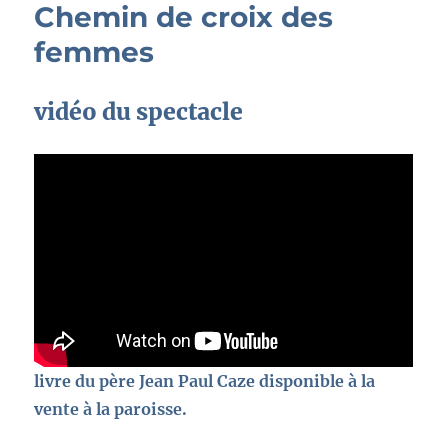
Chemin de croix des
femmes
vidéo du spectacle
livre du père Jean Paul Caze disponible à la
vente à la paroisse.