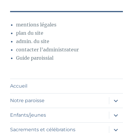
mentions légales
plan du site
admin. du site
contacter l’administrateur
Guide paroissial
Accueil
ouvrir
Notre paroisse
le
sous-
menu
ouvrir
Enfants/jeunes
le
sous-
menu
ouvrir
Sacrements et célébrations
le