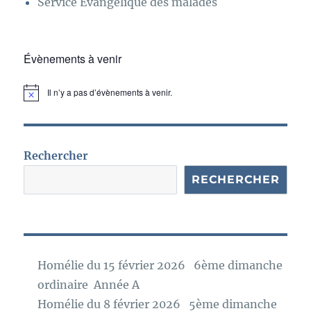
Service Evangelique des malades
Évènements à venir
Il n’y a pas d’évènements à venir.
N
o
t
i
c
e
Rechercher
RECHERCHER
Homélie du 15 février 2026 6ème dimanche
ordinaire Année A
Homélie du 8 février 2026 5ème dimanche