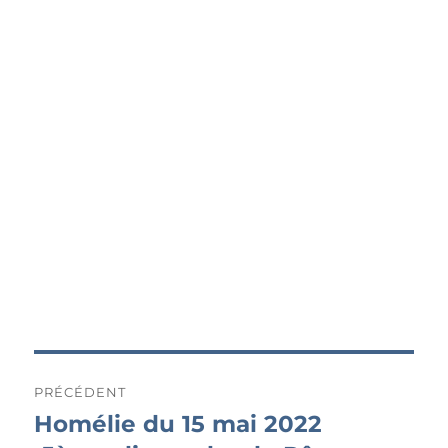
Navigation
PRÉCÉDENT
de
Homélie du 15 mai 2022
Publication