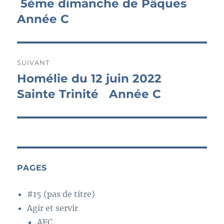
précédente :
5ème dimanche de Pâques
l’article
Année C
SUIVANT
Homélie du 12 juin 2022
Publication
suivante :
Sainte Trinité Année C
PAGES
#15 (pas de titre)
Agir et servir
AFC