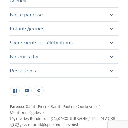
Accueil
ouvrir
Notre paroisse
le
sous-
menu
ouvrir
Enfants/jeunes
le
sous-
menu
ouvrir
Sacrements et célébrations
le
sous-
menu
ouvrir
Nourrir sa foi
le
sous-
menu
ouvrir
Ressources
le
sous-
menu
page
Élément
Programme
facebook
du
petit
menu
chœur
Paroisse Saint-Pierre-Saint-Paul de Courbevoie
Mentions légales
10, rue des Boudoux – 92400 COURBEVOIE
/ Tél. : 01 47 88
43 03 /
secretariat@spsp-courbevoie.fr