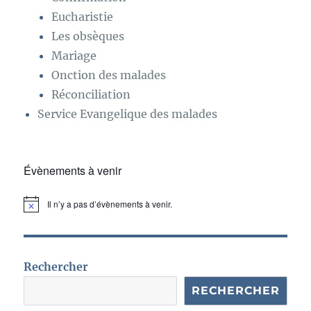
Eucharistie
Les obsèques
Mariage
Onction des malades
Réconciliation
Service Evangelique des malades
Évènements à venir
Il n’y a pas d’évènements à venir.
N
o
t
i
c
e
Rechercher
RECHERCHER