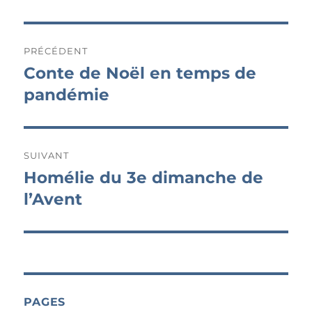
Navigation
PRÉCÉDENT
de
Conte de Noël en temps de
Publication
précédente :
pandémie
l’article
SUIVANT
Homélie du 3e dimanche de
Publication
suivante :
l’Avent
PAGES