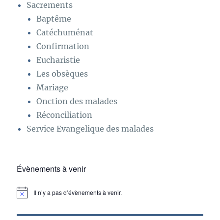
Sacrements
Baptême
Catéchuménat
Confirmation
Eucharistie
Les obsèques
Mariage
Onction des malades
Réconciliation
Service Evangelique des malades
Évènements à venir
Il n’y a pas d’évènements à venir.
N
o
t
i