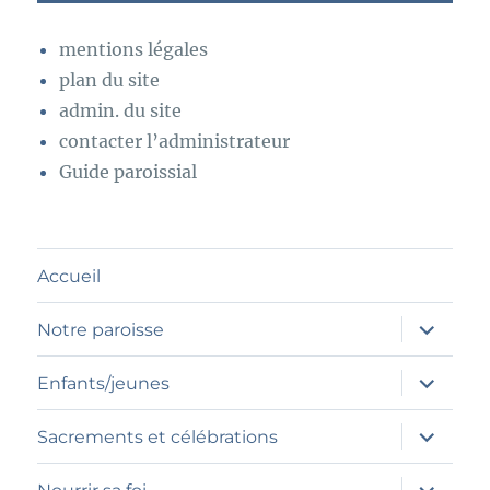
mentions légales
plan du site
admin. du site
contacter l’administrateur
Guide paroissial
Accueil
ouvrir
Notre paroisse
le
sous-
menu
ouvrir
Enfants/jeunes
le
sous-
menu
ouvrir
Sacrements et célébrations
le
sous-
menu
ouvrir