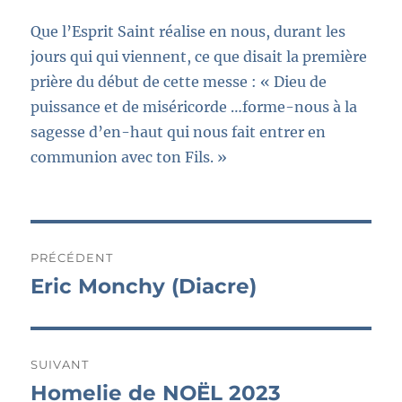
Que l’Esprit Saint réalise en nous, durant les
jours qui qui viennent
,
ce que disait la première
prière du début de cette messe :
« Dieu de
puissance et de miséricorde …forme-nous à la
sagesse d’en-haut qui nous fait entrer en
communion avec ton Fils. »
Navigation
PRÉCÉDENT
de
Eric Monchy (Diacre)
Publication
précédente :
l’article
SUIVANT
Homelie de NOËL 2023
Publication