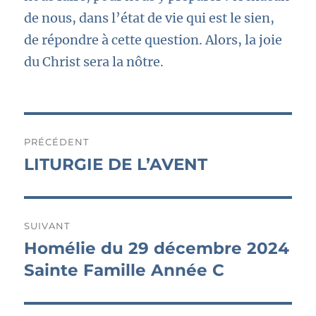
de nous, dans l’état de vie qui est le sien,
de répondre à cette question. Alors, la joie
du Christ sera la nôtre.
Navigation
PRÉCÉDENT
de
LITURGIE DE L’AVENT
Publication
précédente :
l’article
SUIVANT
Homélie du 29 décembre 2024
Publication
suivante :
Sainte Famille Année C