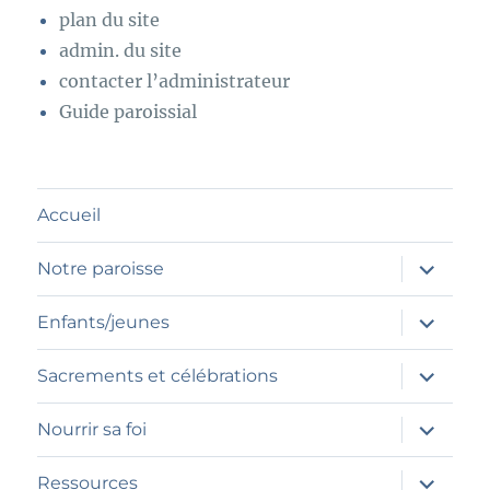
plan du site
admin. du site
contacter l’administrateur
Guide paroissial
Accueil
ouvrir
Notre paroisse
le
sous-
menu
ouvrir
Enfants/jeunes
le
sous-
menu
ouvrir
Sacrements et célébrations
le
sous-
menu
ouvrir
Nourrir sa foi
le
sous-
menu
ouvrir
Ressources