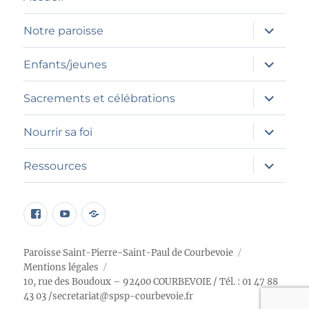
ouvrir
Notre paroisse
le
sous-
menu
ouvrir
Enfants/jeunes
le
sous-
menu
ouvrir
Sacrements et célébrations
le
sous-
menu
ouvrir
Nourrir sa foi
le
sous-
menu
ouvrir
Ressources
le
sous-
menu
page
Élément
Programme
facebook
du
petit
menu
chœur
Paroisse Saint-Pierre-Saint-Paul de Courbevoie
Mentions légales
10, rue des Boudoux – 92400 COURBEVOIE
/ Tél. : 01 47 88
43 03 /
secretariat@spsp-courbevoie.fr