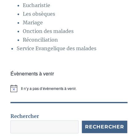
Eucharistie
Les obsèques
Mariage
Onction des malades
Réconciliation
Service Evangelique des malades
Évènements à venir
Il n’y a pas d’évènements à venir.
N
o
t
i
c
e
Rechercher
RECHERCHER