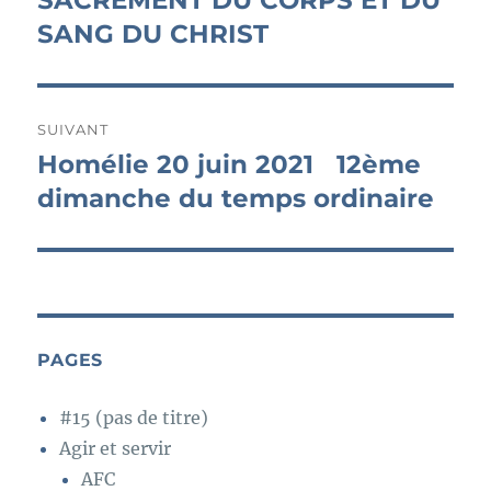
SACREMENT DU CORPS ET DU
l’article
SANG DU CHRIST
SUIVANT
Homélie 20 juin 2021 12ème
Publication
suivante :
dimanche du temps ordinaire
PAGES
#15 (pas de titre)
Agir et servir
AFC